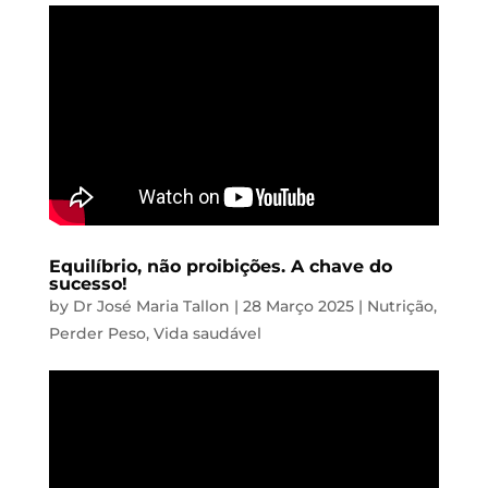
Equilíbrio, não proibições. A chave do
sucesso!
by
Dr José Maria Tallon
|
28 Março 2025
|
Nutrição
,
Perder Peso
,
Vida saudável