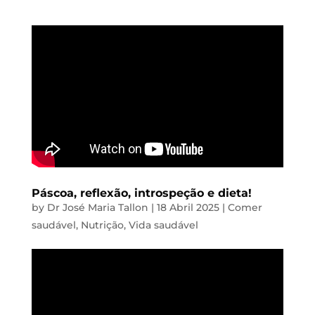
Páscoa, reflexão, introspeção e dieta!
by
Dr José Maria Tallon
|
18 Abril 2025
|
Comer
saudável
,
Nutrição
,
Vida saudável