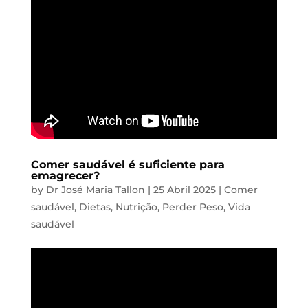
Comer saudável é suficiente para
emagrecer?
by
Dr José Maria Tallon
|
25 Abril 2025
|
Comer
saudável
,
Dietas
,
Nutrição
,
Perder Peso
,
Vida
saudável