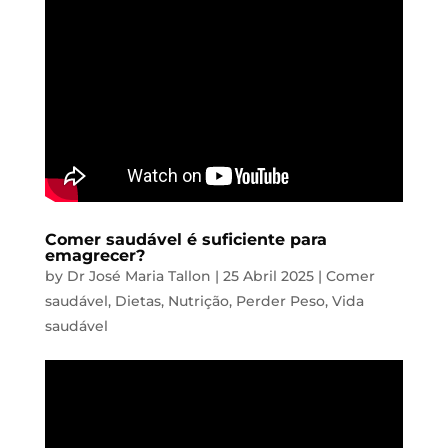
Comer saudável é suficiente para
emagrecer?
by
Dr José Maria Tallon
|
25 Abril 2025
|
Comer
saudável
,
Dietas
,
Nutrição
,
Perder Peso
,
Vida
saudável