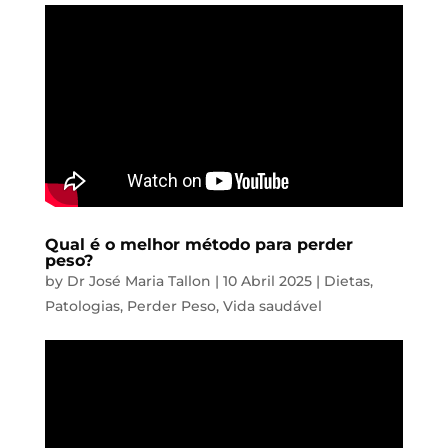
Qual é o melhor método para perder
peso?
by
Dr José Maria Tallon
|
10 Abril 2025
|
Dietas
,
Patologias
,
Perder Peso
,
Vida saudável