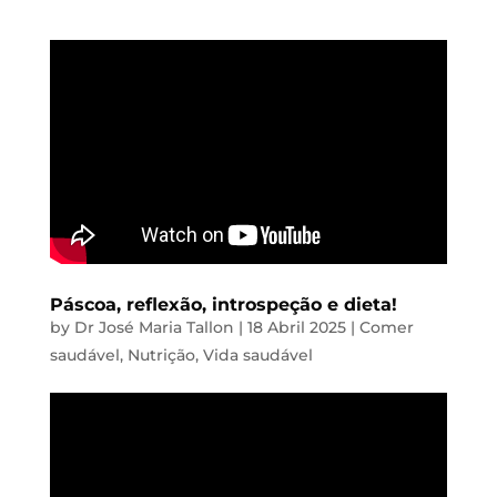
Páscoa, reflexão, introspeção e dieta!
by
Dr José Maria Tallon
|
18 Abril 2025
|
Comer
saudável
,
Nutrição
,
Vida saudável