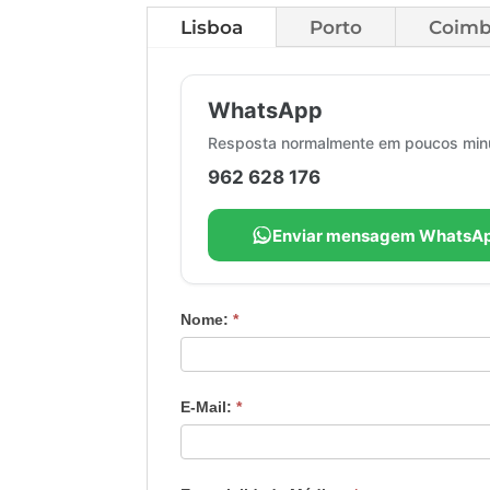
Lisboa
Porto
Coimb
Marcação
WhatsApp
de
Consulta
Resposta normalmente em poucos min
-
962 628 176
Lisboa
Enviar mensagem WhatsA
Nome:
*
E-Mail:
*