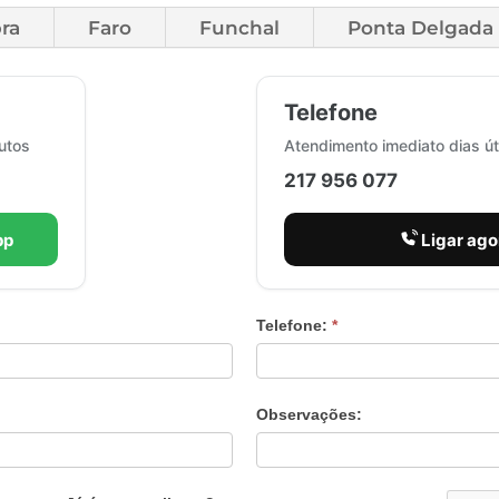
ra
Faro
Funchal
Ponta Delgada
Telefone
utos
Atendimento imediato dias út
217 956 077
pp
Ligar ago
Telefone:
*
Observações: