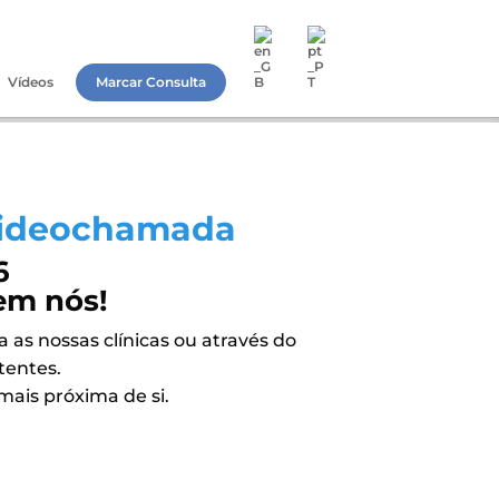
Vídeos
Marcar Consulta
 Videochamada
6
em nós!
s nossas clínicas ou através do
tentes.
ais próxima de si.