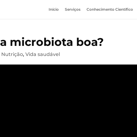
Início
Serviços
Conhecimento Científico
a microbiota boa?
,
Nutrição
,
Vida saudável