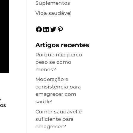
Suplementos
Vida saudável
Facebook
LinkedIn
Twitter
Pinterest
Artigos recentes
Porque não perco
peso se como
menos?
Moderação e
consistência para
emagrecer com
,
saúde!
ros
Comer saudável é
suficiente para
emagrecer?