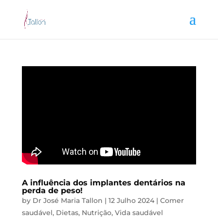
A influência dos implantes dentários na
perda de peso!
by
Dr José Maria Tallon
|
12 Julho 2024
|
Comer
saudável
,
Dietas
,
Nutrição
,
Vida saudável