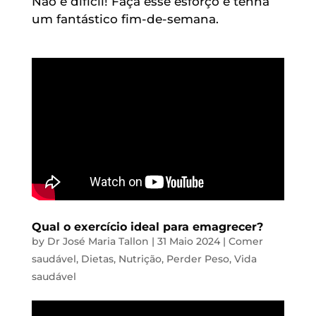
Não é difícil! Faça esse esforço e tenha
um fantástico fim-de-semana.
Qual o exercício ideal para emagrecer?
by
Dr José Maria Tallon
|
31 Maio 2024
|
Comer
saudável
,
Dietas
,
Nutrição
,
Perder Peso
,
Vida
saudável